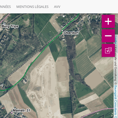
ONNÉES
MENTIONS LÉGALES
AVV
Leaflet
 | Kartografie und Gestaltung: © 
1
Baumgardt Consultants GbR