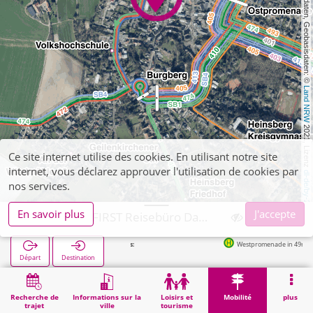
, Kartendaten, Geobasisdaten: © 
Land NRW
 2021, Lizenz 
Ce site internet utilise des cookies. En utilisant notre site
internet, vous déclarez approuver l'utilisation de cookies par
dl-de/by-2-0
nos services.
En savoir plus
J'accepte
Heinsberg, FIRST Reisebüro Daniels
Westpromenade in 49m
Départ
Destination
Démarrage
Mobilité
Vente de billets
Heinsberg, FIRST Reisebüro Daniels
Recherche de
Informations sur la
Loisirs et
Mobilité
plus
trajet
ville
tourisme