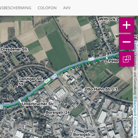
NSBESCHERMING
COLOFON
AVV
Leaflet
 | Kartografie und Gestaltung: © 
1
Baumgardt Consultants GbR