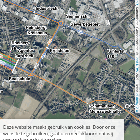
, Kartendaten, Geobasisdaten: © 
Land NRW
 2021, Lizenz 
dl-de/by-2-0
Deze website maakt gebruik van cookies. Door onze
website te gebruiken, gaat u ermee akkoord dat wij