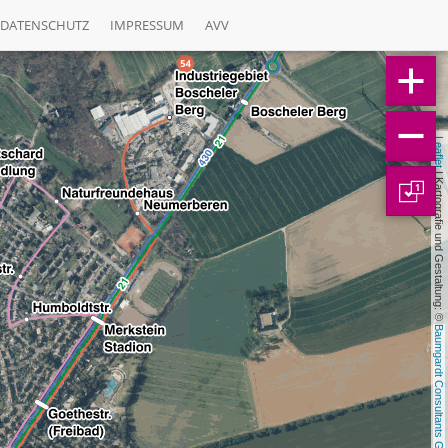
DATENSCHUTZ
IMPRESSUM
AVV
Leaflet
 | Kartografie und Gestaltung: © 
1
Baumgardt Consultants GbR