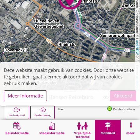
, Kartendaten, Geobasisdaten: © 
Land NRW
 2021, Lizenz 
Deze website maakt gebruik van cookies. Door onze website
te gebruiken, gaat u ermee akkoord dat wij van cookies
dl-de/by-2-0
gebruik maken.
Meer informatie
Akkoord
Hückelhoven, Hansen Reisebüro
Parkhofstraße in 73m
Vertrekpunt
Bestemming
Start
Mobiliteit
Verkoop van tickets
Hückelhoven, Hansen Reisebüro
Reisinformatie
Stadsinformatie
Vrije tijd &
Mobiliteit
meer
toerisme