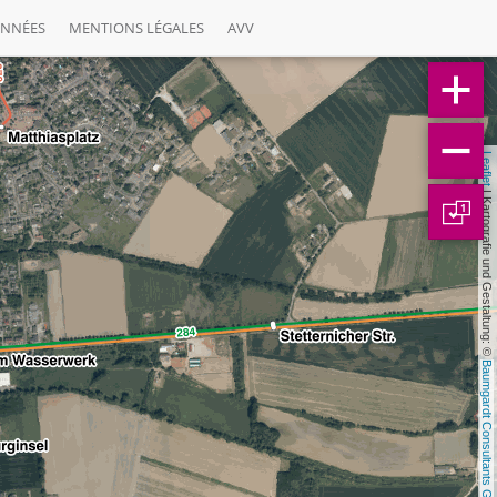
ONNÉES
MENTIONS LÉGALES
AVV
Leaflet
 | Kartografie und Gestaltung: © 
1
Baumgardt Consultants GbR