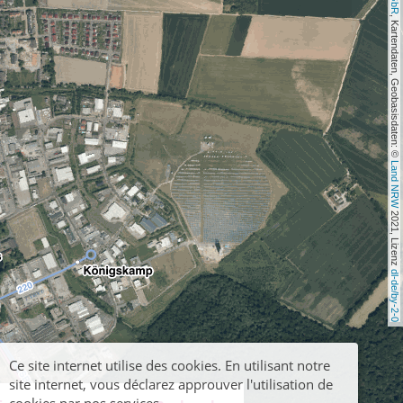
, Kartendaten, Geobasisdaten: © 
Land NRW
 2021, Lizenz 
dl-de/by-2-0
Ce site internet utilise des cookies. En utilisant notre
site internet, vous déclarez approuver l'utilisation de