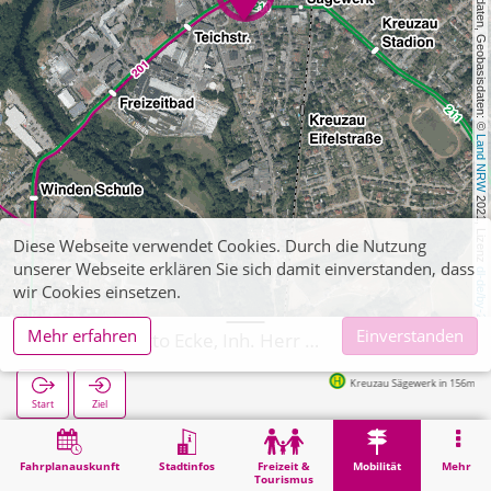
, Kartendaten, Geobasisdaten: © 
Land NRW
 2021, Lizenz 
Diese Webseite verwendet Cookies. Durch die Nutzung
unserer Webseite erklären Sie sich damit einverstanden, dass
dl-de/by-2-0
wir Cookies einsetzen.
Mehr erfahren
Einverstanden
Kreuzau, Lotto Ecke, Inh. Herr Malenka
Kreuzau Sägewerk in 156m
Start
Ziel
Start
Mobilität
Ticketverkauf
Kreuzau, Lotto Ecke, Inh. Herr Malenka
Fahrplanauskunft
Stadtinfos
Freizeit &
Mobilität
Mehr
Tourismus