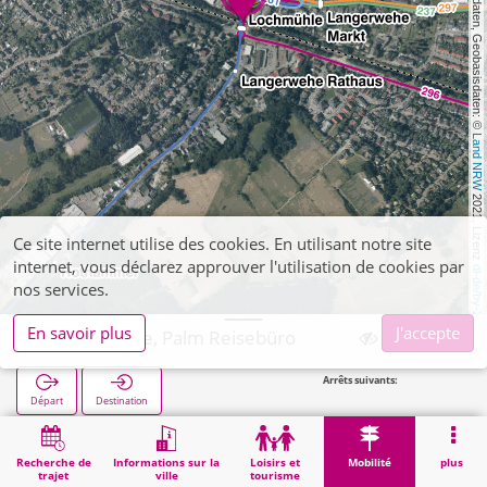
, Kartendaten, Geobasisdaten: © 
Land NRW
 2021, Lizenz 
Ce site internet utilise des cookies. En utilisant notre site
internet, vous déclarez approuver l'utilisation de cookies par
dl-de/by-2-0
nos services.
En savoir plus
J'accepte
Langerwehe, Palm Reisebüro
Arrêts suivants:
Départ
Destination
Démarrage
Mobilité
Vente de billets
Langerwehe, Palm Reisebüro
Recherche de
Informations sur la
Loisirs et
Mobilité
plus
trajet
ville
tourisme