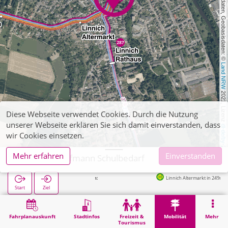
, Kartendaten, Geobasisdaten: © 
Land NRW
 2021, Lizenz 
Diese Webseite verwendet Cookies. Durch die Nutzung
unserer Webseite erklären Sie sich damit einverstanden, dass
dl-de/by-2-0
wir Cookies einsetzen.
Mehr erfahren
Einverstanden
Linnich, Kaufmann Schulbedarf
Linnich Altermarkt in 249m
Start
Ziel
Start
Mobilität
Ticketverkauf
Linnich, Kaufmann Schulbedarf
Fahrplanauskunft
Stadtinfos
Freizeit &
Mobilität
Mehr
Tourismus