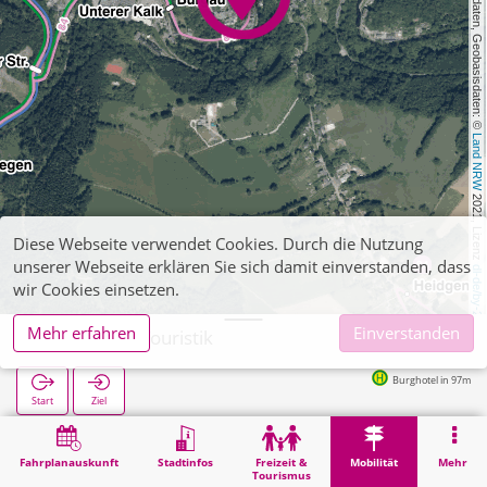
, Kartendaten, Geobasisdaten: © 
Land NRW
 2021, Lizenz 
Diese Webseite verwendet Cookies. Durch die Nutzung
unserer Webseite erklären Sie sich damit einverstanden, dass
dl-de/by-2-0
wir Cookies einsetzen.
Mehr erfahren
Einverstanden
Monschau-Touristik
Burghotel in 97m
Start
Ziel
Start
Mobilität
Ticketverkauf
Monschau-Touristik
Fahrplanauskunft
Stadtinfos
Freizeit &
Mobilität
Mehr
Tourismus