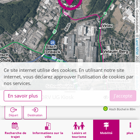
, Kartendaten, Geobasisdaten: © 
Land NRW
 2021, Lizenz 
Ce site internet utilise des cookies. En utilisant notre site
internet, vous déclarez approuver l'utilisation de cookies par
dl-de/by-2-0
nos services.
En savoir plus
J'accepte
Stolberg, DORV UG Kiosk
Atsch Büchel in 80m
Départ
Destination
Démarrage
Mobilité
Vente de billets
Stolberg, DORV UG Kiosk
Recherche de
Informations sur la
Loisirs et
Mobilité
plus
trajet
ville
tourisme