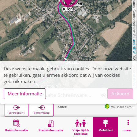
, Kartendaten, Geobasisdaten: © 
Land NRW
 2021, Lizenz 
Deze website maakt gebruik van cookies. Door onze website
te gebruiken, gaat u ermee akkoord dat wij van cookies
dl-de/by-2-0
gebruik maken.
Meer informatie
Akkoord
Stolberg, Schwabe Schreibwaren, Post
Volgende haltes:
Mausbach Kirche in 85m
Vertrekpunt
Bestemming
Start
Mobiliteit
Verkoop van tickets
Stolberg, Schwabe Schreibwaren, Post
Reisinformatie
Stadsinformatie
Vrije tijd &
Mobiliteit
meer
toerisme