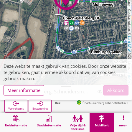
, Kartendaten, Geobasisdaten: © 
Land NRW
 2021, Lizenz 
Deze website maakt gebruik van cookies. Door onze website
te gebruiken, gaat u ermee akkoord dat wij van cookies
dl-de/by-2-0
gebruik maken.
Meer informatie
Akkoord
Übach-Palenberg, Schneidersmann Zigarrenhaus
Volgende haltes:
Übach-Palenberg Bahnhof (Bus) in 190m
Vertrekpunt
Bestemming
Start
Mobiliteit
Verkoop van tickets
Übach-Palenberg, Schneidersmann Zigarrenhaus
Reisinformatie
Stadsinformatie
Vrije tijd &
Mobiliteit
meer
toerisme