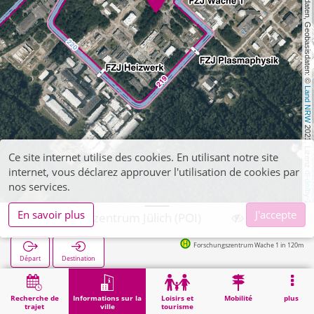
, Kartendaten, Geobasisdaten: © 
Land NRW
 2021, Lizenz 
Ce site internet utilise des cookies. En utilisant notre site
internet, vous déclarez approuver l'utilisation de cookies par
dl-de/by-2-0
nos services.
En savoir plus
J'accepte
Forschungszentrum Jülich (POI)
Forschungszentrum Wache 1 in 120m
Départ
Destination
Démarrage
Informations sur la ville
Formation
Forschungszentrum Jülich (POI)
Recherche de
Informations sur la
Loisirs et
Mobilité
plus
trajet
ville
tourisme