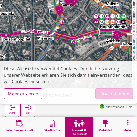
, Kartendaten, Geobasisdaten: © 
Land NRW
 2021, Lizenz 
Diese Webseite verwendet Cookies. Durch die Nutzung
unserer Webseite erklären Sie sich damit einverstanden, dass
dl-de/by-2-0
wir Cookies einsetzen.
Mehr erfahren
Einverstanden
Cine Karree Kino Aachen
Alter Posthof in 117m
Start
Ziel
Start
Freizeit & Tourismus
Unterhaltung
Cine Karree Kino Aachen
Fahrplanauskunft
Stadtinfos
Freizeit &
Mobilität
Mehr
Tourismus