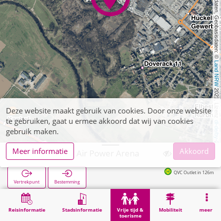
, Kartendaten, Geobasisdaten: © 
Land NRW
 2021, Lizenz 
Deze website maakt gebruik van cookies. Door onze website
te gebruiken, gaat u ermee akkoord dat wij van cookies
dl-de/by-2-0
gebruik maken.
Meer informatie
Akkoord
Hückelhoven, Air Power Arena
QVC Outlet in 126m
Vertrekpunt
Bestemming
Start
Vrije tijd & toerisme
Entertainment
Hückelhoven, Air Power Arena
Reisinformatie
Stadsinformatie
Vrije tijd &
Mobiliteit
meer
toerisme