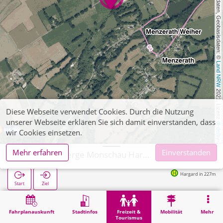
, Kartendaten, Geobasisdaten: © 
Land NRW
 2021, Lizenz 
Diese Webseite verwendet Cookies. Durch die Nutzung
unserer Webseite erklären Sie sich damit einverstanden, dass
dl-de/by-2-0
wir Cookies einsetzen.
Mehr erfahren
Einverstanden
Jugendherberge Monschau Hargard
Hargard in 227m
Start
Ziel
Start
Freizeit & Tourismus
Unterhaltung
Jugendherberge Monschau Hargard
Fahrplanauskunft
Stadtinfos
Freizeit &
Mobilität
Mehr
Tourismus