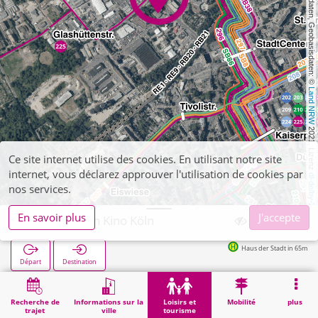
, Kartendaten, Geobasisdaten: © 
Land NRW
 2021, Lizenz 
Ce site internet utilise des cookies. En utilisant notre site
internet, vous déclarez approuver l'utilisation de cookies par
dl-de/by-2-0
nos services.
En savoir plus
J'accepte
Köln, Lumen Kino Köln
Haus der Stadt in 65m
Départ
Destination
Démarrage
Loisirs et tourisme
Distractions
Köln, Lumen Kino Köln
Recherche de
Informations sur la
Loisirs et
Mobilité
plus
trajet
ville
tourisme