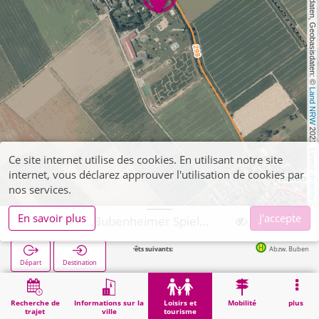
, Kartendaten, Geobasisdaten: © 
Land NRW
 2021, Lizenz 
Ce site internet utilise des cookies. En utilisant notre site
internet, vous déclarez approuver l'utilisation de cookies par
dl-de/by-2-0
nos services.
En savoir plus
J'accepte
Nörvenich, Bubenheimer Spieleland (POI)
Arrêts suivants:
Abzw. Bubenheim in 168m
Départ
Destination
Démarrage
Loisirs et tourisme
Distractions
Nörvenich, Bubenheimer Spieleland (POI)
Recherche de
Informations sur la
Loisirs et
Mobilité
plus
trajet
ville
tourisme