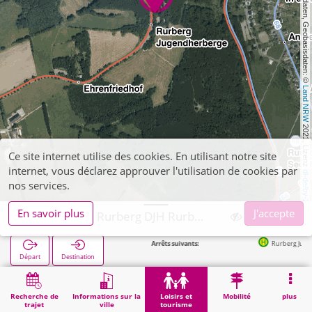
, Kartendaten, Geobasisdaten: © 
Land NRW
 2021, Lizenz 
Ce site internet utilise des cookies. En utilisant notre site
internet, vous déclarez approuver l'utilisation de cookies par
dl-de/by-2-0
nos services.
En savoir plus
J'accepte
Simmerath, Rurberg DJH Rurberg
Arrêts suivants:
Rurberg Jugendherberge in 1
Départ
Destination
Démarrage
Loisirs et tourisme
Distractions
Simmerath, Rurberg DJH Rurberg
Recherche de
Informations sur la
Loisirs et
Mobilité
plus
trajet
ville
tourisme