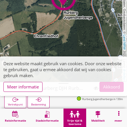
, Kartendaten, Geobasisdaten: © 
Land NRW
 2021, Lizenz 
Deze website maakt gebruik van cookies. Door onze website
te gebruiken, gaat u ermee akkoord dat wij van cookies
dl-de/by-2-0
gebruik maken.
Meer informatie
Akkoord
Simmerath, Rurberg DJH Rurberg
Rurberg Jugendherberge in 130m
Vertrekpunt
Bestemming
Start
Vrije tijd & toerisme
Entertainment
Simmerath, Rurberg DJH Rurberg
Reisinformatie
Stadsinformatie
Vrije tijd &
Mobiliteit
meer
toerisme