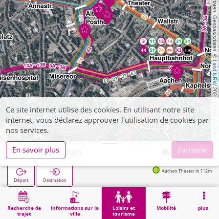
, Kartendaten, Geobasisdaten: © 
Land NRW
 2021, Lizenz 
Ce site internet utilise des cookies. En utilisant notre site
internet, vous déclarez approuver l'utilisation de cookies par
dl-de/by-2-0
nos services.
En savoir plus
J'accepte
Theater Aachen
Aachen Theater in 112m
Départ
Destination
Démarrage
Loisirs et tourisme
Distractions
Theater Aachen
Recherche de
Informations sur la
Loisirs et
Mobilité
plus
trajet
ville
tourisme