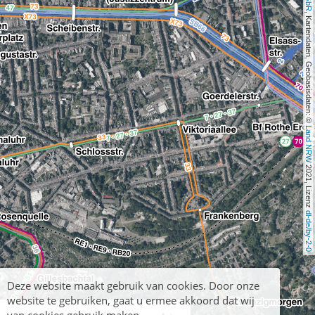
, Kartendaten, Geobasisdaten: © 
Land NRW
 2021, Lizenz 
dl-de/by-2-0
Deze website maakt gebruik van cookies. Door onze
website te gebruiken, gaat u ermee akkoord dat wij