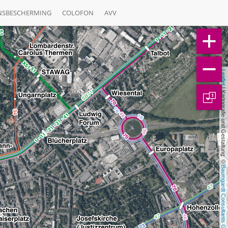
NSBESCHERMING
COLOFON
AVV
Leaflet
 | Kartografie und Gestaltung: © 
1
Baumgardt Consultants GbR