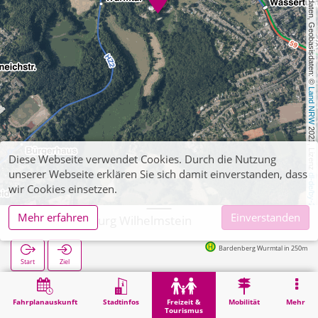
, Kartendaten, Geobasisdaten: © 
Land NRW
 2021, Lizenz 
Diese Webseite verwendet Cookies. Durch die Nutzung
unserer Webseite erklären Sie sich damit einverstanden, dass
dl-de/by-2-0
wir Cookies einsetzen.
Mehr erfahren
Einverstanden
Würselen, Burg Wilhelmstein
Bardenberg Wurmtal in 250m
Start
Ziel
Start
Freizeit & Tourismus
Unterhaltung
Würselen, Burg Wilhelmstein
Fahrplanauskunft
Stadtinfos
Freizeit &
Mobilität
Mehr
Tourismus