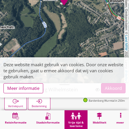
, Kartendaten, Geobasisdaten: © 
Land NRW
 2021, Lizenz 
Deze website maakt gebruik van cookies. Door onze website
te gebruiken, gaat u ermee akkoord dat wij van cookies
dl-de/by-2-0
gebruik maken.
Meer informatie
Akkoord
Würselen, Burg Wilhelmstein
Bardenberg Wurmtal in 250m
Vertrekpunt
Bestemming
Start
Vrije tijd & toerisme
Entertainment
Würselen, Burg Wilhelmstein
Reisinformatie
Stadsinformatie
Vrije tijd &
Mobiliteit
meer
toerisme