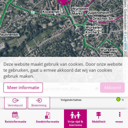
, Kartendaten, Geobasisdaten: © 
Land NRW
 2021, Lizenz 
Deze website maakt gebruik van cookies. Door onze website
te gebruiken, gaat u ermee akkoord dat wij van cookies
dl-de/by-2-0
gebruik maken.
Meer informatie
Akkoord
Würselen, Kulturzentrum Altes Rathaus
Volgende haltes:
Würselen Rathaus in 53
Vertrekpunt
Bestemming
Start
Vrije tijd & toerisme
Entertainment
Würselen, Kulturzentrum Altes Rathaus
Reisinformatie
Stadsinformatie
Vrije tijd &
Mobiliteit
meer
toerisme