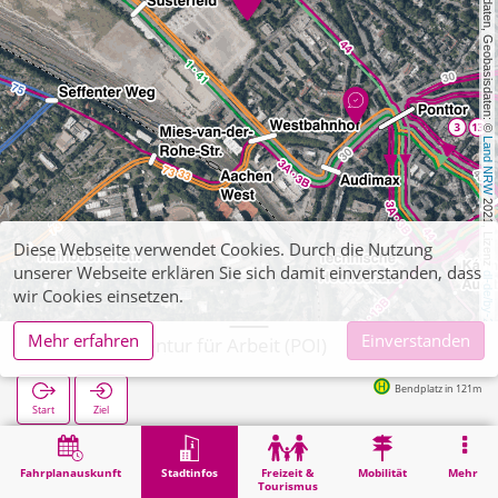
, Kartendaten, Geobasisdaten: © 
Land NRW
 2021, Lizenz 
Diese Webseite verwendet Cookies. Durch die Nutzung
unserer Webseite erklären Sie sich damit einverstanden, dass
dl-de/by-2-0
wir Cookies einsetzen.
Mehr erfahren
Einverstanden
Aachen, Agentur für Arbeit (POI)
Bendplatz in 121m
Start
Ziel
Start
Stadtinfos
Verwaltung
Aachen, Agentur für Arbeit (POI)
Fahrplanauskunft
Stadtinfos
Freizeit &
Mobilität
Mehr
Tourismus