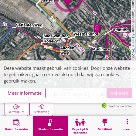
, Kartendaten, Geobasisdaten: © 
Land NRW
 2021, Lizenz 
Deze website maakt gebruik van cookies. Door onze website
te gebruiken, gaat u ermee akkoord dat wij van cookies
dl-de/by-2-0
gebruik maken.
Meer informatie
Akkoord
Aachen, Agentur für Arbeit (POI)
Bendplatz in 121m
Vertrekpunt
Bestemming
Start
Stadsinformatie
Administratie
Aachen, Agentur für Arbeit (POI)
Reisinformatie
Stadsinformatie
Vrije tijd &
Mobiliteit
meer
toerisme