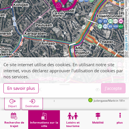
, Kartendaten, Geobasisdaten: © 
Land NRW
 2021, Lizenz 
Ce site internet utilise des cookies. En utilisant notre site
internet, vous déclarez approuver l'utilisation de cookies par
dl-de/by-2-0
nos services.
En savoir plus
J'accepte
Aachen, AOK
Judengasse/Markt in 181m
Départ
Destination
Démarrage
Informations sur la ville
Administration
Aachen, AOK
Recherche de
Informations sur la
Loisirs et
Mobilité
plus
trajet
ville
tourisme