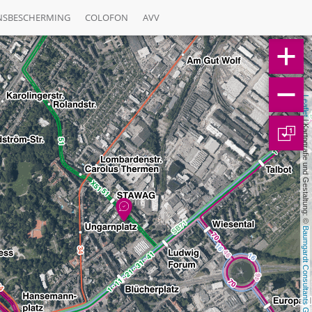
NSBESCHERMING
COLOFON
AVV
Leaflet
 | Kartografie und Gestaltung: © 
1
Baumgardt Consultants GbR