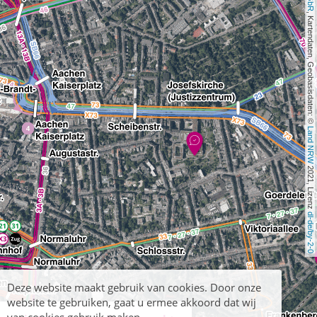
, Kartendaten, Geobasisdaten: © 
Land NRW
 2021, Lizenz 
dl-de/by-2-0
Deze website maakt gebruik van cookies. Door onze
website te gebruiken, gaat u ermee akkoord dat wij