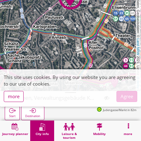
, Kartendaten, Geobasisdaten: © 
Land NRW
 2021, Lizenz 
This site uses cookies. By using our website you are agreeing
dl-de/by-2-0
to our use of cookies.
more
Agree
Aachen, Verwaltungsgebäude Katschhof
Judengasse/Markt in 82m
Start
Destination
Home
City info
Administration
Aachen, Verwaltungsgebäude Katschhof
Journey planner
City info
Leisure &
Mobility
more
tourism