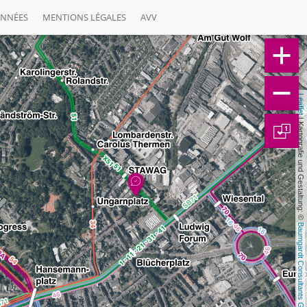
ONNÉES
MENTIONS LÉGALES
AVV
Leaflet
 | Kartografie und Gestaltung: © 
1
Baumgardt Consultants GbR