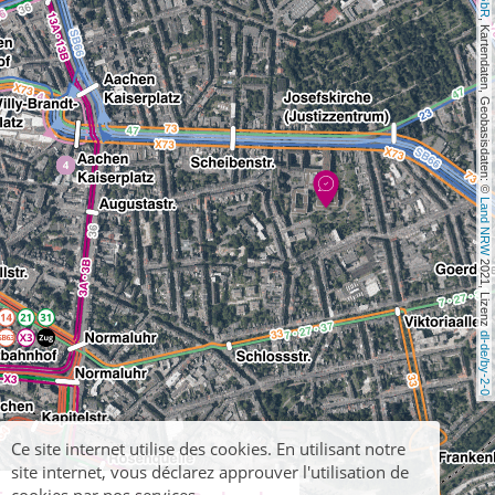
, Kartendaten, Geobasisdaten: © 
Land NRW
 2021, Lizenz 
dl-de/by-2-0
Ce site internet utilise des cookies. En utilisant notre
site internet, vous déclarez approuver l'utilisation de