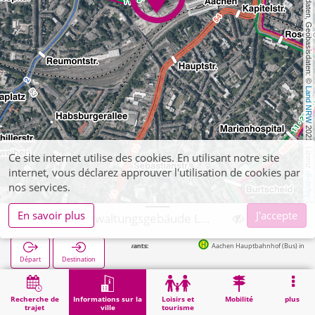
, Kartendaten, Geobasisdaten: © 
Land NRW
 2021, Lizenz 
Ce site internet utilise des cookies. En utilisant notre site
internet, vous déclarez approuver l'utilisation de cookies par
dl-de/by-2-0
nos services.
En savoir plus
J'accepte
Aachen, Verwaltungsgebäude Lagerhausstraße
Aachen Hauptbahnhof (Bus) in 149m
Départ
Destination
Démarrage
Informations sur la ville
Administration
Aachen, Verwaltungsgebäude Lagerhausstraße
Recherche de
Informations sur la
Loisirs et
Mobilité
plus
trajet
ville
tourisme