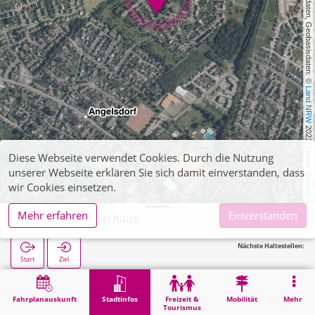
, Kartendaten, Geobasisdaten: © 
Land NRW
 2021, Lizenz 
Diese Webseite verwendet Cookies. Durch die Nutzung
unserer Webseite erklären Sie sich damit einverstanden, dass
dl-de/by-2-0
wir Cookies einsetzen.
Mehr erfahren
Einverstanden
Elsdorf, Bürgerhaus
Nächste Haltestellen:
Start
Ziel
Start
Stadtinfos
Verwaltung
Elsdorf, Bürgerhaus
Fahrplanauskunft
Stadtinfos
Freizeit &
Mobilität
Mehr
Tourismus