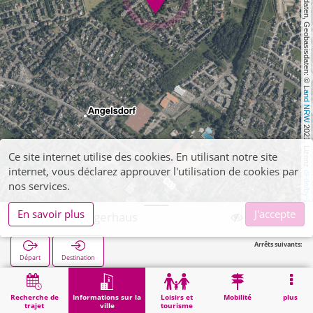
, Kartendaten, Geobasisdaten: © 
Land NRW
 2021, Lizenz 
Ce site internet utilise des cookies. En utilisant notre site
internet, vous déclarez approuver l'utilisation de cookies par
dl-de/by-2-0
nos services.
En savoir plus
J'accepte
Elsdorf, Bürgerhaus
Arrêts suivants:
Départ
Destination
Démarrage
Informations sur la ville
Administration
Elsdorf, Bürgerhaus
Recherche de
Informations sur la
Loisirs et
Mobilité
plus
trajet
ville
tourisme