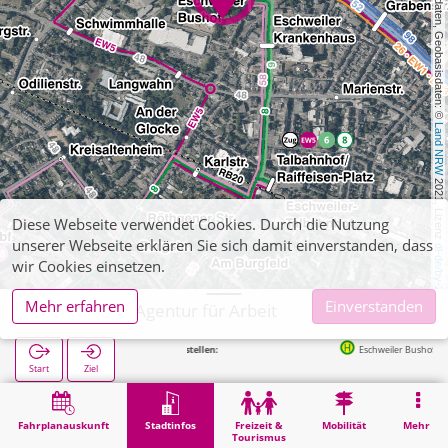
, Kartendaten, Geobasisdaten: © 
Land NRW
 2021, Lizenz 
Diese Webseite verwendet Cookies. Durch die Nutzung
unserer Webseite erklären Sie sich damit einverstanden, dass
dl-de/by-2-0
wir Cookies einsetzen.
Mehr erfahren
Einverstanden
Eschweiler, Agentur für Arbeit
Nächste Haltestellen:
Eschweiler Bushof in 77m
Start
Ziel
Start
Stadtinfos
Verwaltung
Eschweiler, Agentur für Arbeit
Fahrplanauskunft
Stadtinfos
Freizeit &
Mobilität
Mehr
Tourismus