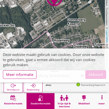
, Kartendaten, Geobasisdaten: © 
Land NRW
 2021, Lizenz 
Deze website maakt gebruik van cookies. Door onze website
te gebruiken, gaat u ermee akkoord dat wij van cookies
dl-de/by-2-0
gebruik maken.
Meer informatie
Akkoord
Eschweiler, Siedlung Waldschule Donnerberg Kaserne
Volgende haltes:
Donnerberg Kaserne in 275m
Vertrekpunt
Bestemming
Start
Stadsinformatie
Administratie
Eschweiler, Siedlung Waldschule Donnerberg Kaserne
Reisinformatie
Stadsinformatie
Vrije tijd &
Mobiliteit
meer
toerisme