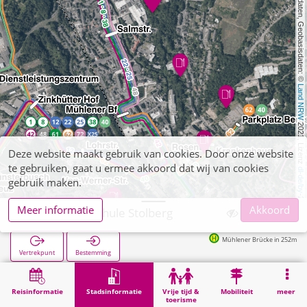
, Kartendaten, Geobasisdaten: © 
Land NRW
 2021, Lizenz 
Deze website maakt gebruik van cookies. Door onze website
te gebruiken, gaat u ermee akkoord dat wij van cookies
dl-de/by-2-0
gebruik maken.
Meer informatie
Akkoord
Gutenberg Schule Stolberg
Mühlener Brücke in 252m
Vertrekpunt
Bestemming
Start
Stadsinformatie
Opleiding
Gutenberg Schule Stolberg
Reisinformatie
Stadsinformatie
Vrije tijd &
Mobiliteit
meer
toerisme