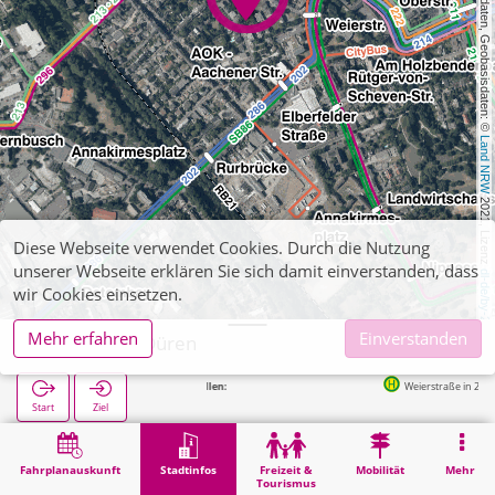
, Kartendaten, Geobasisdaten: © 
Land NRW
 2021, Lizenz 
Diese Webseite verwendet Cookies. Durch die Nutzung
unserer Webseite erklären Sie sich damit einverstanden, dass
dl-de/by-2-0
wir Cookies einsetzen.
Mehr erfahren
Einverstanden
Finanzamt Düren
Weierstraße in 202m
Start
Ziel
Start
Stadtinfos
Verwaltung
Finanzamt Düren
Fahrplanauskunft
Stadtinfos
Freizeit &
Mobilität
Mehr
Tourismus