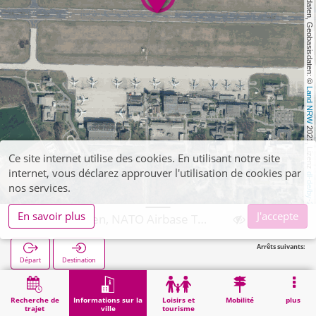
, Kartendaten, Geobasisdaten: © 
Land NRW
 2021, Lizenz 
Ce site internet utilise des cookies. En utilisant notre site
internet, vous déclarez approuver l'utilisation de cookies par
dl-de/by-2-0
nos services.
En savoir plus
J'accepte
Geilenkirchen, NATO Airbase Teveren
Arrêts suivants:
Départ
Destination
Démarrage
Informations sur la ville
Administration
Geilenkirchen, NATO Airbase Teveren
Recherche de
Informations sur la
Loisirs et
Mobilité
plus
trajet
ville
tourisme