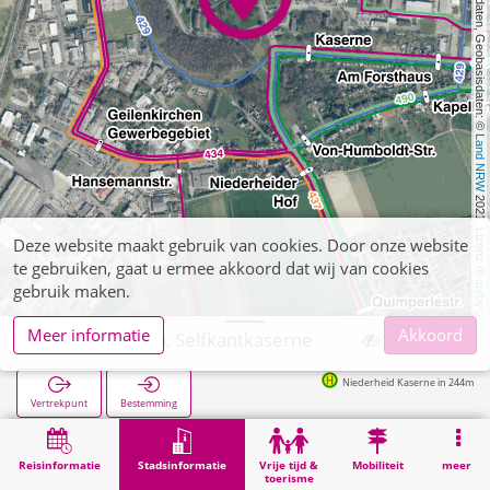
, Kartendaten, Geobasisdaten: © 
Land NRW
 2021, Lizenz 
Deze website maakt gebruik van cookies. Door onze website
te gebruiken, gaat u ermee akkoord dat wij van cookies
dl-de/by-2-0
gebruik maken.
Meer informatie
Akkoord
Geilenkirchen, Selfkantkaserne
Niederheid Kaserne in 244m
Vertrekpunt
Bestemming
Start
Stadsinformatie
Administratie
Geilenkirchen, Selfkantkaserne
Reisinformatie
Stadsinformatie
Vrije tijd &
Mobiliteit
meer
toerisme