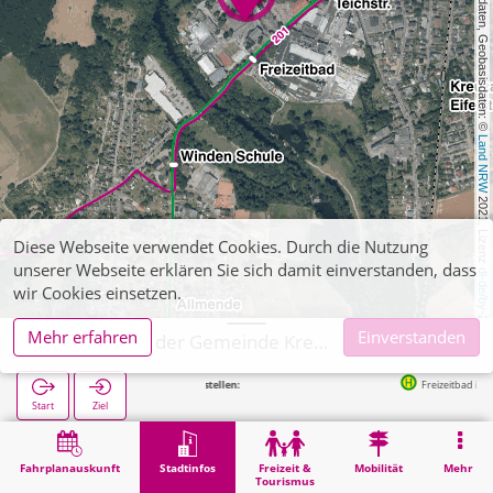
, Kartendaten, Geobasisdaten: © 
Land NRW
 2021, Lizenz 
Diese Webseite verwendet Cookies. Durch die Nutzung
unserer Webseite erklären Sie sich damit einverstanden, dass
dl-de/by-2-0
wir Cookies einsetzen.
Mehr erfahren
Einverstanden
Gymnasium der Gemeinde Kreuzau
Nächste Haltestellen:
Freizeitbad in 181m
Start
Ziel
Start
Stadtinfos
Ausbildung
Gymnasium der Gemeinde Kreuzau
Fahrplanauskunft
Stadtinfos
Freizeit &
Mobilität
Mehr
Tourismus