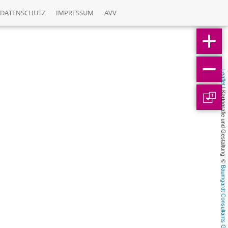
DATENSCHUTZ
IMPRESSUM
AVV
Leaflet
 | Kartografie und Gestaltung: © 
1
Baumgardt Consultants GbR