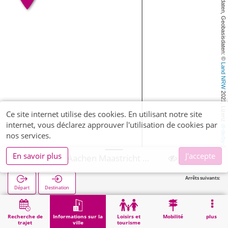
, Kartendaten, Geobasisdaten: © 
Land NRW
 2021, Lizenz 
Ce site internet utilise des cookies. En utilisant notre site
internet, vous déclarez approuver l'utilisation de cookies par
dl-de/by-2-0
nos services.
En savoir plus
J'accepte
Maastricht, Aachen Maastricht Airport
Arrêts suivants:
Départ
Destination
Démarrage
Informations sur la ville
Administration
Maastricht, Aachen Maastricht Airport
Recherche de
Informations sur la
Loisirs et
Mobilité
plus
trajet
ville
tourisme