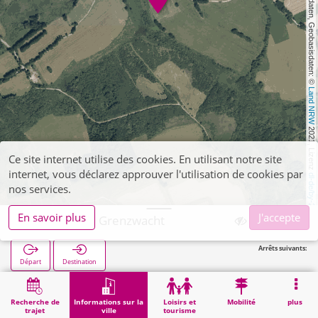
, Kartendaten, Geobasisdaten: © 
Land NRW
 2021, Lizenz 
Ce site internet utilise des cookies. En utilisant notre site
internet, vous déclarez approuver l'utilisation de cookies par
dl-de/by-2-0
nos services.
En savoir plus
J'accepte
Simmerath, Grenzwacht
Arrêts suivants:
Départ
Destination
Démarrage
Informations sur la ville
Administration
Simmerath, Grenzwacht
Recherche de
Informations sur la
Loisirs et
Mobilité
plus
trajet
ville
tourisme