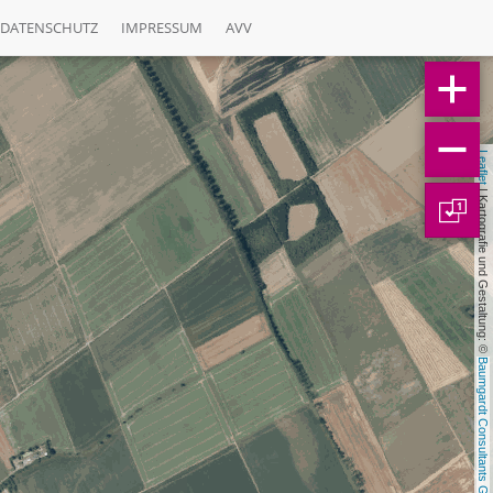
DATENSCHUTZ
IMPRESSUM
AVV
Leaflet
 | Kartografie und Gestaltung: © 
1
Baumgardt Consultants GbR