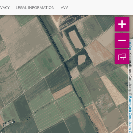
IVACY
LEGAL INFORMATION
AVV
Leaflet
 | Kartografie und Gestaltung: © 
1
Baumgardt Consultants GbR