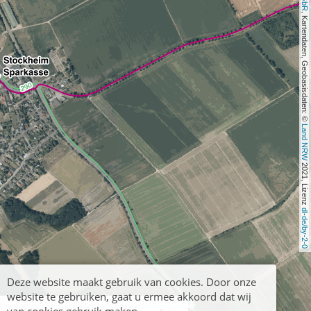
, Kartendaten, Geobasisdaten: © 
Land NRW
 2021, Lizenz 
dl-de/by-2-0
Deze website maakt gebruik van cookies. Door onze
website te gebruiken, gaat u ermee akkoord dat wij