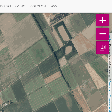
NSBESCHERMING
COLOFON
AVV
Leaflet
 | Kartografie und Gestaltung: © 
1
Baumgardt Consultants GbR