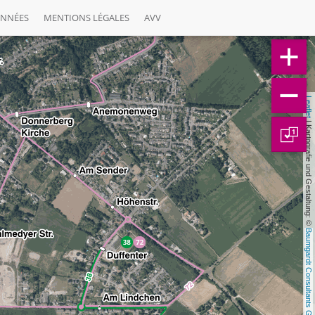
ONNÉES
MENTIONS LÉGALES
AVV
Leaflet
 | Kartografie und Gestaltung: © 
1
Baumgardt Consultants GbR