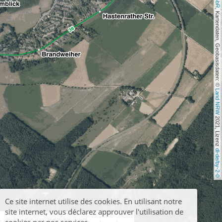
, Kartendaten, Geobasisdaten: © 
Land NRW
 2021, Lizenz 
dl-de/by-2-0
Ce site internet utilise des cookies. En utilisant notre
site internet, vous déclarez approuver l'utilisation de