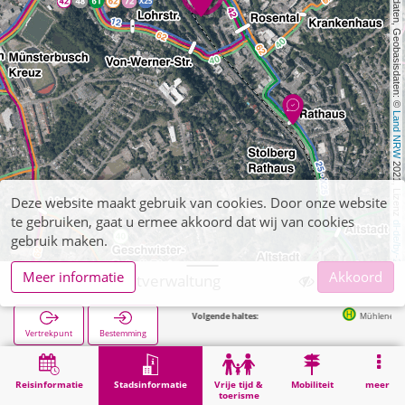
, Kartendaten, Geobasisdaten: © 
Land NRW
 2021, Lizenz 
Deze website maakt gebruik van cookies. Door onze website
te gebruiken, gaat u ermee akkoord dat wij van cookies
dl-de/by-2-0
gebruik maken.
Meer informatie
Akkoord
Stolberg, Stadtverwaltung
Volgende haltes:
Mühlener Bahnhof (Bus) in 84
Vertrekpunt
Bestemming
Start
Stadsinformatie
Administratie
Stolberg, Stadtverwaltung
Reisinformatie
Stadsinformatie
Vrije tijd &
Mobiliteit
meer
toerisme